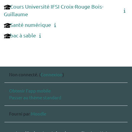
Cours Université IFSI Croix-Rouge Bois-
Guillaume
Santé numérique
bac à sable
Non connecté. (
Connexion
)
Obtenir l’app mobile
Passer au thème standard
Fourni par
Moodle