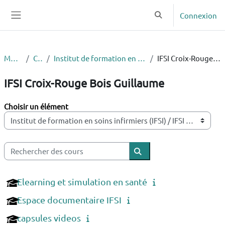
Passer au contenu principal
Connexion
Activer/désactiver la
Panneau latéral
Ma page
Cours
Institut de formation en soins infirmiers (IFSI)
IFSI Croix-Rouge Bois Guillaume
IFSI Croix-Rouge Bois Guillaume
Catégories de cours
Rechercher des cours
Rechercher des cours
Elearning et simulation en santé
Espace documentaire IFSI
capsules videos