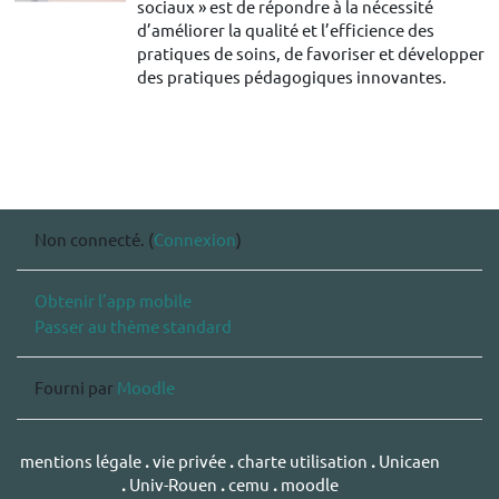
sociaux » est de répondre à la nécessité
d’améliorer la qualité et l’efficience des
pratiques de soins, de favoriser et développer
des pratiques pédagogiques innovantes.
Non connecté. (
Connexion
)
Obtenir l’app mobile
Passer au thème standard
Fourni par
Moodle
mentions légale
.
vie privée
.
charte utilisation
.
Unicaen
.
Univ-Rouen
.
cemu
.
moodle