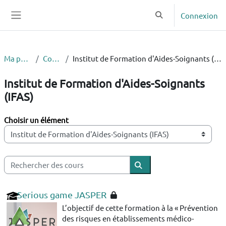
Passer au contenu principal
Connexion
Activer/désactiver la
Panneau latéral
Ma page
Cours
Institut de Formation d'Aides-Soignants (IFAS)
Institut de Formation d'Aides-Soignants
(IFAS)
Catégories de cours
Rechercher des cours
Rechercher des cours
Serious game JASPER
L’objectif de cette formation à la « Prévention
des risques en établissements médico-