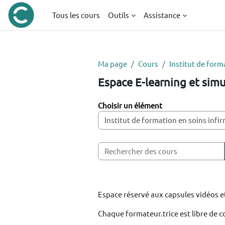
Passer au contenu principal
Tous les cours
Outils
Assistance
Ma page
Cours
Institut de forma
Espace E-learning et simu
Catégories de cours
Rechercher des cours
Espace réservé aux capsules vidéos et
Chaque formateur.trice est libre de c