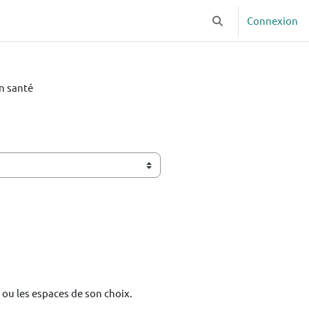
Connexion
Activer/désactiver la
n santé
 ou les espaces de son choix.