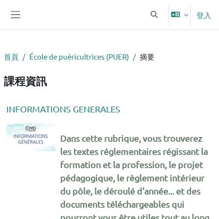
跳至主內容
登入
切換搜尋輸入框
側板
首頁
École de puéricultrices (PUER)
摘要
課程資訊
INFORMATIONS GENERALES
D
ans cette rubrique, vous trouverez
les textes réglementaires régissant la
formation et la profession, le projet
pédagogique, le règlement intérieur
du pôle, le déroulé d'année... et des
documents téléchargeables qui
pourront vous être utiles tout au long