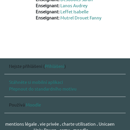
Enseignant:
Lanos Audrey
Enseignant:
Leffet Isabelle
Enseignant:
Mutrel Drouet Fanny
Nejste přihlášeni (
Přihlášení
)
Stáhněte si mobilní aplikaci
Přepnout do standardního motivu
Používá
Moodle
mentions légale
.
vie privée
.
charte utilisation
.
Unicaen
.
Univ-Rouen
.
cemu
.
moodle