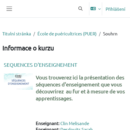
Přejít k hlavnímu obsahu
Přihlášení
Přepnout vyhledávání
Boční panel
Titulní stránka
École de puéricultrices (PUER)
Souhrn
Informace o kurzu
SEQUENCES D'ENSEIGNEMENT
Vous trouverez ici la présentation des
séquences d'enseignement que vous
découvrirez au fur et à mesure de vos
apprentissages.
Enseignant:
Clin Melisande
Enseignant:
Desdouits Sarah