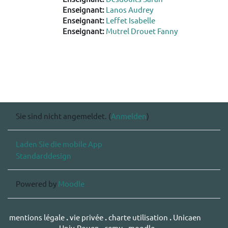
Enseignant:
Lanos Audrey
Enseignant:
Leffet Isabelle
Enseignant:
Mutrel Drouet Fanny
Sie sind nicht angemeldet. (
Anmelden
)
Laden Sie die mobile App
Standarddesign
Powered by
Moodle
mentions légale
.
vie privée
.
charte utilisation
.
Unicaen
.
Univ-Rouen
.
cemu
.
moodle