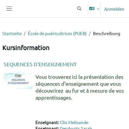
Zum Hauptinhalt
Anmelden
Sucheingabe umschalten
Website-Übersicht
Startseite
École de puéricultrices (PUER)
Beschreibung
Kursinformation
SEQUENCES D'ENSEIGNEMENT
Vous trouverez ici la présentation des
séquences d'enseignement que vous
découvrirez au fur et à mesure de vos
apprentissages.
Enseignant:
Clin Melisande
Enseignant:
Desdouits Sarah