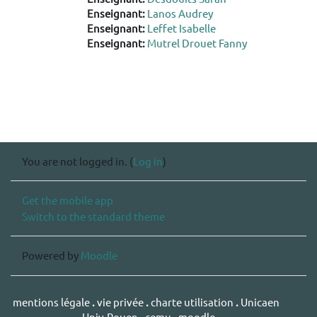
Enseignant:
Lanos Audrey
Enseignant:
Leffet Isabelle
Enseignant:
Mutrel Drouet Fanny
You are not logged in. (
Log in
)
Get the mobile app
Switch to the standard theme
Powered by
Moodle
mentions légale
.
vie privée
.
charte utilisation
.
Unicaen
.
Univ-Rouen
.
cemu
.
moodle