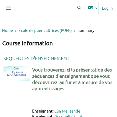
Skip to main content
Log in
Toggle search input
Side panel
Home
École de puéricultrices (PUER)
Summary
Course information
SEQUENCES D'ENSEIGNEMENT
Vous trouverez ici la présentation des
séquences d'enseignement que vous
découvrirez au fur et à mesure de vos
apprentissages.
Enseignant:
Clin Melisande
Enseignant:
Desdouits Sarah