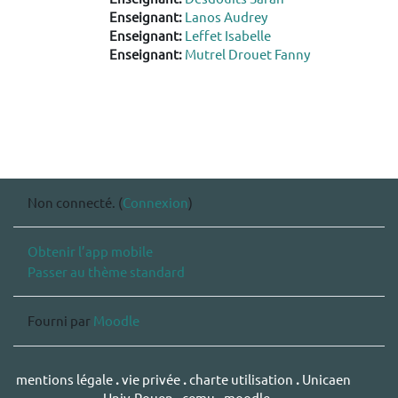
Enseignant:
Lanos Audrey
Enseignant:
Leffet Isabelle
Enseignant:
Mutrel Drouet Fanny
Non connecté. (
Connexion
)
Obtenir l’app mobile
Passer au thème standard
Fourni par
Moodle
mentions légale
.
vie privée
.
charte utilisation
.
Unicaen
.
Univ-Rouen
.
cemu
.
moodle