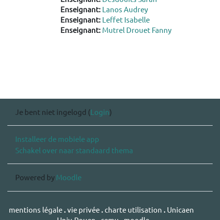
Enseignant:
Lanos Audrey
Enseignant:
Leffet Isabelle
Enseignant:
Mutrel Drouet Fanny
Je bent niet ingelogd (
Login
)
Installeer de mobiele app
Schakel over naar standaard thema
Powered by
Moodle
mentions légale
.
vie privée
.
charte utilisation
.
Unicaen
.
Univ-Rouen
.
cemu
.
moodle