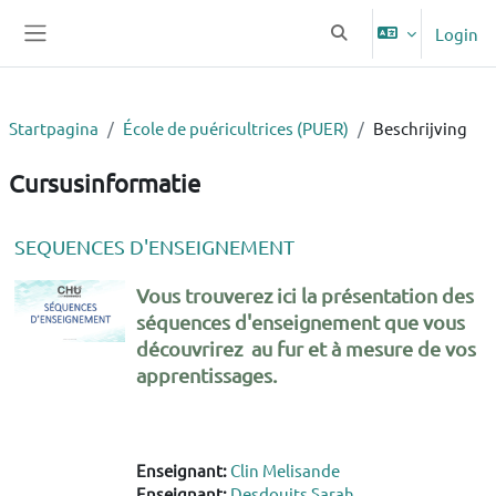
Ga naar hoofdinhoud
Login
Schakel zoek invoer
Zijpaneel
Startpagina
École de puéricultrices (PUER)
Beschrijving
Cursusinformatie
SEQUENCES D'ENSEIGNEMENT
Vous trouverez ici la présentation des
séquences d'enseignement que vous
découvrirez au fur et à mesure de vos
apprentissages.
Enseignant:
Clin Melisande
Enseignant:
Desdouits Sarah