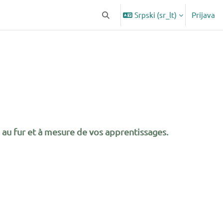
Srpski ‎(sr_lt)‎
Prijava
Uključi/isključi polje za pretragu
au fur et à mesure de vos apprentissages.