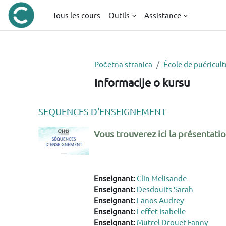
Idi na glavni sadržaj
Tous les cours
Outils
Assistance
Početna stranica
École de puéricult
Informacije o kursu
SEQUENCES D'ENSEIGNEMENT
Vous trouverez ici la présentat
Enseignant:
Clin Melisande
Enseignant:
Desdouits Sarah
Enseignant:
Lanos Audrey
Enseignant:
Leffet Isabelle
Enseignant:
Mutrel Drouet Fanny