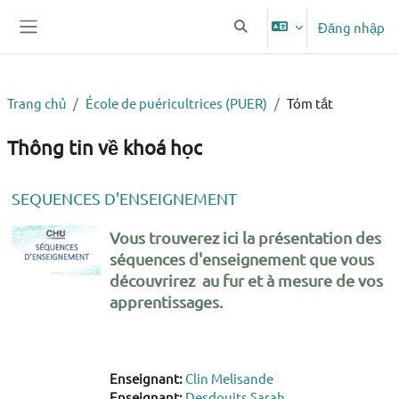
Chuyển tới nội dung chính
Đăng nhập
Chuyển đổi chọn tìm kiếm
Bảng điều khiển cạnh
Trang chủ
École de puéricultrices (PUER)
Tóm tắt
Thông tin về khoá học
SEQUENCES D'ENSEIGNEMENT
Vous trouverez ici la présentation des
séquences d'enseignement que vous
découvrirez au fur et à mesure de vos
apprentissages.
Enseignant:
Clin Melisande
Enseignant:
Desdouits Sarah