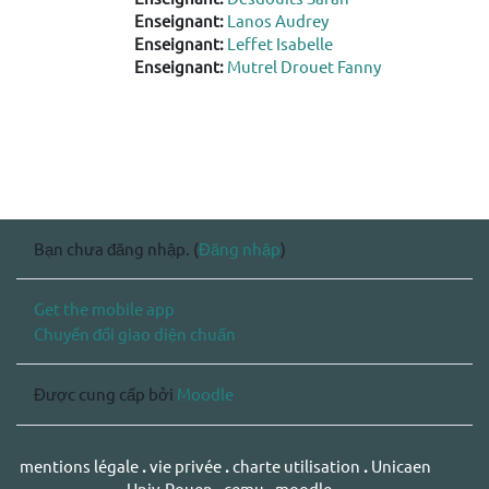
Enseignant:
Lanos Audrey
Enseignant:
Leffet Isabelle
Enseignant:
Mutrel Drouet Fanny
Bạn chưa đăng nhập. (
Đăng nhập
)
Get the mobile app
Chuyển đổi giao diện chuẩn
Được cung cấp bởi
Moodle
mentions légale
.
vie privée
.
charte utilisation
.
Unicaen
.
Univ-Rouen
.
cemu
.
moodle