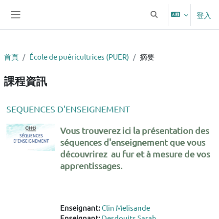
跳至主內容
登入
切換搜尋輸入框
側板
首頁
École de puéricultrices (PUER)
摘要
課程資訊
SEQUENCES D'ENSEIGNEMENT
Vous trouverez ici la présentation des
séquences d'enseignement que vous
découvrirez au fur et à mesure de vos
apprentissages.
Enseignant:
Clin Melisande
Enseignant:
Desdouits Sarah