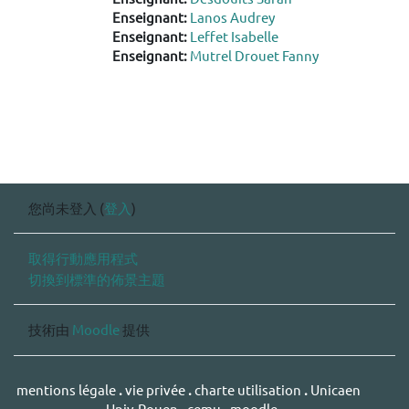
Enseignant:
Lanos Audrey
Enseignant:
Leffet Isabelle
Enseignant:
Mutrel Drouet Fanny
您尚未登入 (
登入
)
取得行動應用程式
切換到標準的佈景主題
技術由
Moodle
提供
mentions légale
.
vie privée
.
charte utilisation
.
Unicaen
.
Univ-Rouen
.
cemu
.
moodle