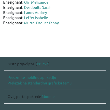
Enseignant:
Clin Melisande
Enseignant:
Desdouits Sarah
Enseignant:
Lanos Audrey
Enseignant:
Leffet Isabelle
Enseignant:
Mutrel Drouet Fanny
Niste prijavljeni. (
Prijava
)
Preuzmite mobilnu aplikaciju
Prelazak na standardnu grafičku temu
Ovaj portal pokreće
Moodle