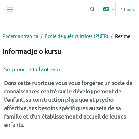
Idi na glavni sadržaj
Prijava
Uključi/isključi polje z
Bočni panel
Početna stranica
École de puéricultrices (PUER)
Rezime
Informacije o kursu
Séquence - Enfant sain
Dans cette rubrique vous vous forgerez un socle de
connaissances centré sur le développement de
l’enfant, sa construction physique et psycho-
affective, ses besoins spécifiques au sein de sa
famille et d’un établissement d’accueil de jeunes
enfants.