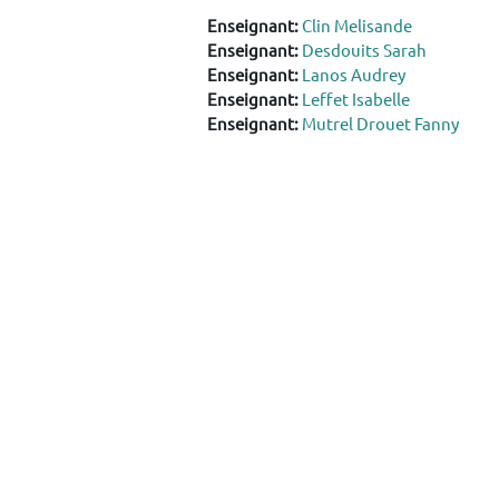
Enseignant:
Clin Melisande
Enseignant:
Desdouits Sarah
Enseignant:
Lanos Audrey
Enseignant:
Leffet Isabelle
Enseignant:
Mutrel Drouet Fanny