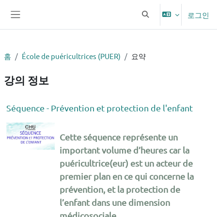
메인 콘텐츠로 건너뛰기
로그인
검색 입력 전환
측면 패널
홈
École de puéricultrices (PUER)
요약
강의 정보
Séquence - Prévention et protection de l'enfant
Cette séquence représente un
important volume d’heures car la
puéricultrice(eur) est un acteur de
premier plan en ce qui concerne la
prévention, et la protection de
l’enfant dans une dimension
médicosociale.