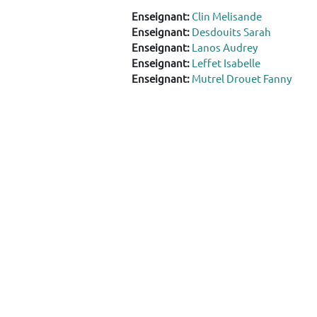
Enseignant:
Clin Melisande
Enseignant:
Desdouits Sarah
Enseignant:
Lanos Audrey
Enseignant:
Leffet Isabelle
Enseignant:
Mutrel Drouet Fanny