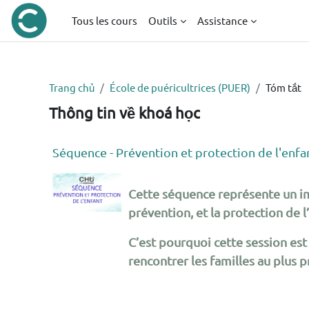
Chuyển tới nội dung chính
Tous les cours
Outils
Assistance
Trang chủ
École de puéricultrices (PUER)
Tóm tắt
Thông tin về khoá học
Séquence - Prévention et protection de l'enfa
Cette séquence représente un imp
prévention, et la protection de
C’est pourquoi cette session es
rencontrer les familles au plus 