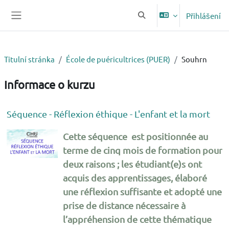
Přejít k hlavnímu obsahu
Přihlášení
Přepnout vyhledávání
Boční panel
Titulní stránka
École de puéricultrices (PUER)
Souhrn
Informace o kurzu
Séquence - Réflexion éthique - L'enfant et la mort
Cette séquence est positionnée au
terme de cinq mois de formation pour
deux raisons ; les étudiant(e)s ont
acquis des apprentissages, élaboré
une réflexion suffisante et adopté une
prise de distance nécessaire à
l’appréhension de cette thématique