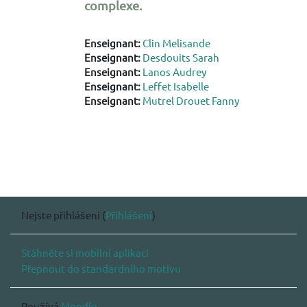
complexe.
Enseignant:
Clin Melisande
Enseignant:
Desdouits Sarah
Enseignant:
Lanos Audrey
Enseignant:
Leffet Isabelle
Enseignant:
Mutrel Drouet Fanny
Nejste přihlášeni (
Přihlášení
)
Stáhněte si mobilní aplikaci
Přepnout do standardního motivu
Používá
Moodle